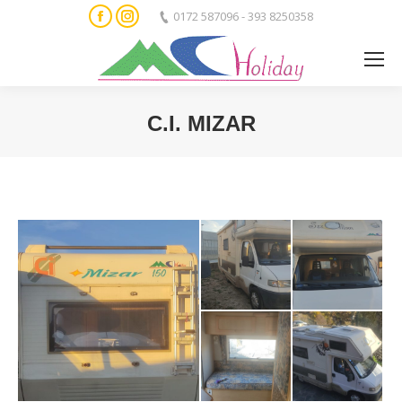
Facebook
Instagram
0172 587096 - 393 8250358
C.I. MIZAR
You are here: