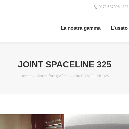
0172 587096 - 39
La nostra gamma
L’usato
JOINT SPACELINE 325
You are here:
Home
Album fotografico
JOINT SPACELINE 325