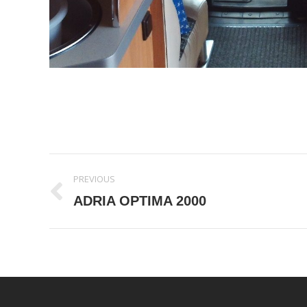
Album
PREVIOUS
navigation
Previous
ADRIA OPTIMA 2000
album: