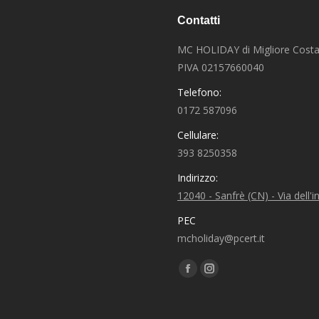
Contatti
MC HOLIDAY di Migliore Costa
PIVA 02157660040
Telefono:
0172 587096
Cellulare:
393 8250358
Indirizzo:
12040 - Sanfrè (CN) - Via dell'i
PEC
mcholiday@pcert.it
Find us on:
Facebook
Instagram